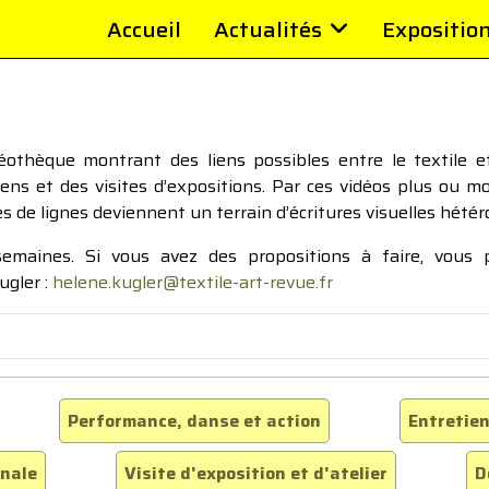
Accueil
Actualités
Expositio
thèque montrant des liens possibles entre le textile et 
tiens et des visites d’expositions. Par ces vidéos plus ou 
pes de lignes deviennent un terrain d’écritures visuelles hétér
 semaines. Si vous avez des propositions à faire, vous
ugler :
helene.kugler@textile-art-revue.fr
Performance, danse et action
Entretien
inale
Visite d'exposition et d'atelier
D