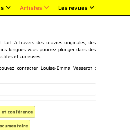
ns
Artistes
Les revues
l’art à travers des œuvres originales, des
moins longues vous pourrez plonger dans des
oclites et curieuses.
 pouvez contacter Louise-Emma Vasserot :
 et conférence
ocumentaire