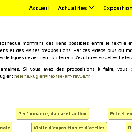
Accueil
Actualités
Expositio
thèque montrant des liens possibles entre le textile et 
tiens et des visites d’expositions. Par ces vidéos plus ou 
pes de lignes deviennent un terrain d’écritures visuelles hétér
 semaines. Si vous avez des propositions à faire, vous
ugler :
helene.kugler@textile-art-revue.fr
Performance, danse et action
Entretien
inale
Visite d'exposition et d'atelier
D