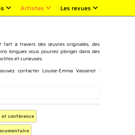
ns
Artistes
Les revues
l’art à travers des œuvres originales, des
moins longues vous pourrez plonger dans des
oclites et curieuses.
 pouvez contacter Louise-Emma Vasserot :
 et conférence
ocumentaire