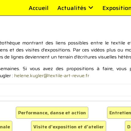
Accueil
Actualités
Expositio
thèque montrant des liens possibles entre le textile et 
tiens et des visites d’expositions. Par ces vidéos plus ou 
pes de lignes deviennent un terrain d’écritures visuelles hétér
 semaines. Si vous avez des propositions à faire, vous
ugler :
helene.kugler@textile-art-revue.fr
Performance, danse et action
Entretien
inale
Visite d'exposition et d'atelier
D