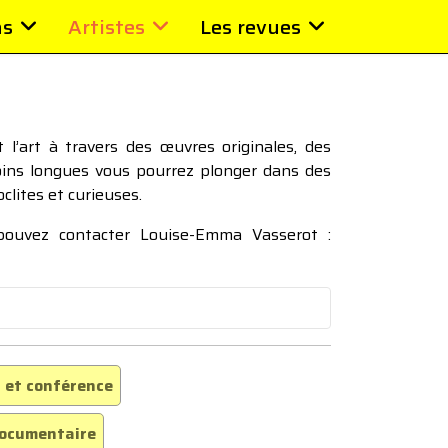
ns
Artistes
Les revues
l’art à travers des œuvres originales, des
moins longues vous pourrez plonger dans des
oclites et curieuses.
 pouvez contacter Louise-Emma Vasserot :
 et conférence
ocumentaire