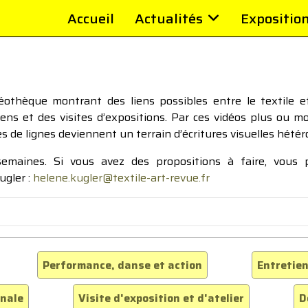
Accueil
Actualités
Expositio
thèque montrant des liens possibles entre le textile et 
tiens et des visites d’expositions. Par ces vidéos plus ou 
pes de lignes deviennent un terrain d’écritures visuelles hétér
 semaines. Si vous avez des propositions à faire, vous
ugler :
helene.kugler@textile-art-revue.fr
Performance, danse et action
Entretien
inale
Visite d'exposition et d'atelier
D