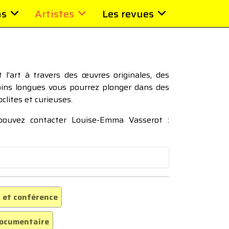
ns
Artistes
Les revues
l’art à travers des œuvres originales, des
moins longues vous pourrez plonger dans des
oclites et curieuses.
 pouvez contacter Louise-Emma Vasserot :
 et conférence
ocumentaire