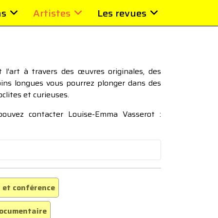
ns
Artistes
Les revues
l’art à travers des œuvres originales, des
moins longues vous pourrez plonger dans des
oclites et curieuses.
 pouvez contacter Louise-Emma Vasserot :
 et conférence
ocumentaire