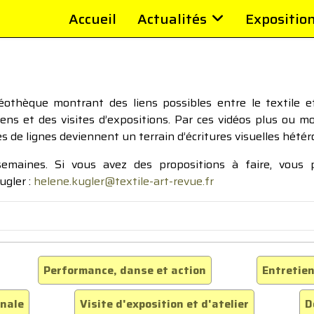
Accueil
Actualités
Expositio
thèque montrant des liens possibles entre le textile et 
tiens et des visites d’expositions. Par ces vidéos plus ou 
pes de lignes deviennent un terrain d’écritures visuelles hétér
 semaines. Si vous avez des propositions à faire, vous
ugler :
helene.kugler@textile-art-revue.fr
Performance, danse et action
Entretien
inale
Visite d'exposition et d'atelier
D