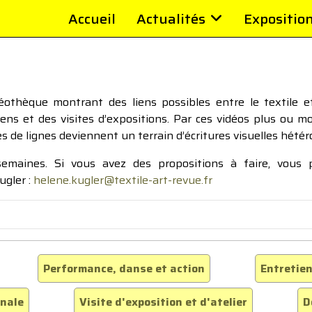
Accueil
Actualités
Expositio
thèque montrant des liens possibles entre le textile et 
tiens et des visites d’expositions. Par ces vidéos plus ou 
pes de lignes deviennent un terrain d’écritures visuelles hétér
 semaines. Si vous avez des propositions à faire, vous
ugler :
helene.kugler@textile-art-revue.fr
Performance, danse et action
Entretien
inale
Visite d'exposition et d'atelier
D