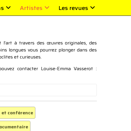
ns
Artistes
Les revues
l’art à travers des œuvres originales, des
moins longues vous pourrez plonger dans des
oclites et curieuses.
 pouvez contacter Louise-Emma Vasserot :
 et conférence
ocumentaire