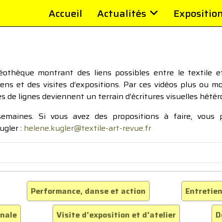
Accueil
Actualités
Expositio
thèque montrant des liens possibles entre le textile et 
tiens et des visites d’expositions. Par ces vidéos plus ou 
pes de lignes deviennent un terrain d’écritures visuelles hétér
 semaines. Si vous avez des propositions à faire, vous
ugler :
helene.kugler@textile-art-revue.fr
Performance, danse et action
Entretien
inale
Visite d'exposition et d'atelier
D