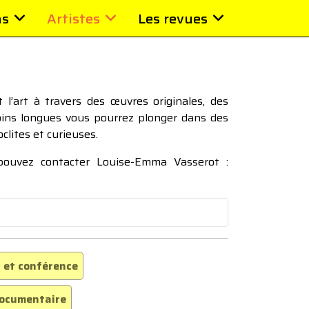
ns
Artistes
Les revues
l’art à travers des œuvres originales, des
moins longues vous pourrez plonger dans des
oclites et curieuses.
 pouvez contacter Louise-Emma Vasserot :
 et conférence
ocumentaire