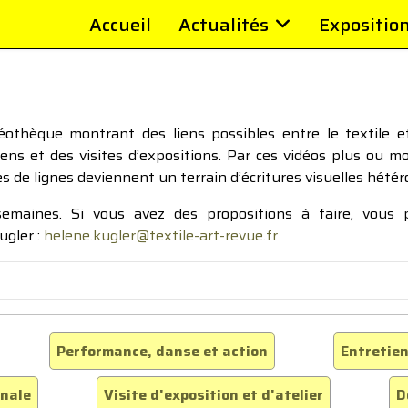
Accueil
Actualités
Expositio
thèque montrant des liens possibles entre le textile et 
tiens et des visites d’expositions. Par ces vidéos plus ou 
pes de lignes deviennent un terrain d’écritures visuelles hétér
 semaines. Si vous avez des propositions à faire, vous
ugler :
helene.kugler@textile-art-revue.fr
Performance, danse et action
Entretien
inale
Visite d'exposition et d'atelier
D