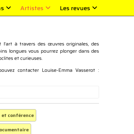
ns
Artistes
Les revues
l’art à travers des œuvres originales, des
moins longues vous pourrez plonger dans des
oclites et curieuses.
 pouvez contacter Louise-Emma Vasserot :
 et conférence
ocumentaire