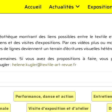
Accueil
Actualités
Expositio
thèque montrant des liens possibles entre le textile et 
tiens et des visites d’expositions. Par ces vidéos plus ou 
pes de lignes deviennent un terrain d’écritures visuelles hétér
 semaines. Si vous avez des propositions à faire, vous
ugler :
helene.kugler@textile-art-revue.fr
Performance, danse et action
Entretien
inale
Visite d'exposition et d'atelier
D