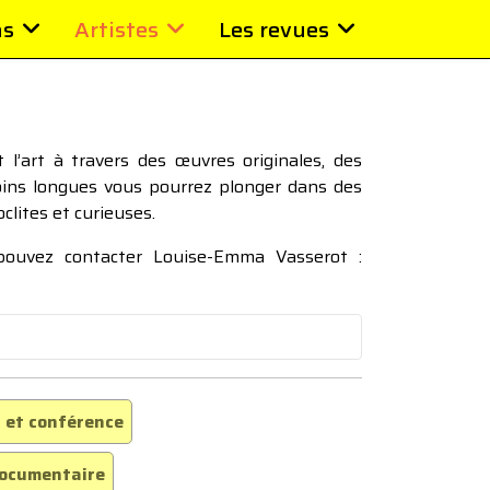
ns
Artistes
Les revues
l’art à travers des œuvres originales, des
moins longues vous pourrez plonger dans des
oclites et curieuses.
 pouvez contacter Louise-Emma Vasserot :
 et conférence
ocumentaire