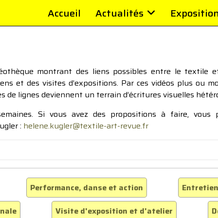
Accueil
Actualités
Expositio
thèque montrant des liens possibles entre le textile et 
tiens et des visites d’expositions. Par ces vidéos plus ou 
pes de lignes deviennent un terrain d’écritures visuelles hétér
 semaines. Si vous avez des propositions à faire, vous
ugler :
helene.kugler@textile-art-revue.fr
Performance, danse et action
Entretien
inale
Visite d'exposition et d'atelier
D