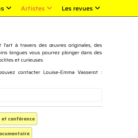
ns
Artistes
Les revues
l’art à travers des œuvres originales, des
moins longues vous pourrez plonger dans des
oclites et curieuses.
 pouvez contacter Louise-Emma Vasserot :
 et conférence
ocumentaire