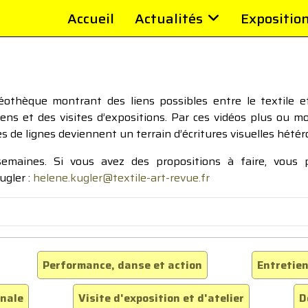
Accueil
Actualités
Expositio
thèque montrant des liens possibles entre le textile et 
tiens et des visites d’expositions. Par ces vidéos plus ou 
pes de lignes deviennent un terrain d’écritures visuelles hétér
 semaines. Si vous avez des propositions à faire, vous
ugler :
helene.kugler@textile-art-revue.fr
Performance, danse et action
Entretien
inale
Visite d'exposition et d'atelier
D