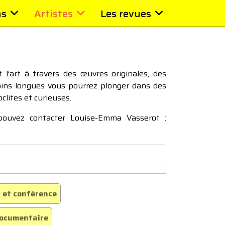
ns
Artistes
Les revues
l’art à travers des œuvres originales, des
moins longues vous pourrez plonger dans des
oclites et curieuses.
 pouvez contacter Louise-Emma Vasserot :
 et conférence
ocumentaire