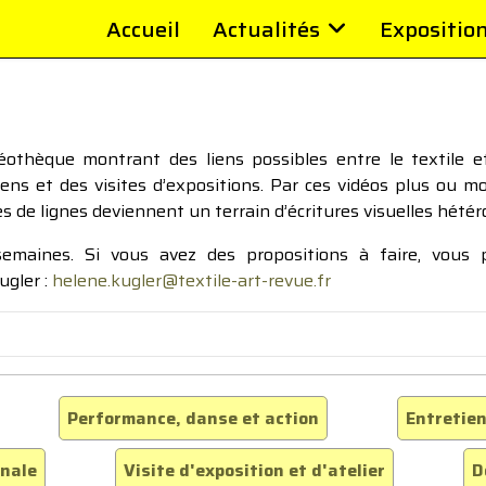
Accueil
Actualités
Expositio
thèque montrant des liens possibles entre le textile et 
tiens et des visites d’expositions. Par ces vidéos plus ou 
pes de lignes deviennent un terrain d’écritures visuelles hétér
 semaines. Si vous avez des propositions à faire, vous
ugler :
helene.kugler@textile-art-revue.fr
Performance, danse et action
Entretien
inale
Visite d'exposition et d'atelier
D