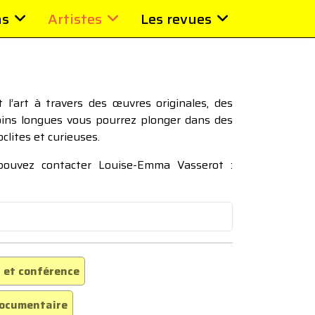
ns
Artistes
Les revues
l’art à travers des œuvres originales, des
moins longues vous pourrez plonger dans des
oclites et curieuses.
 pouvez contacter Louise-Emma Vasserot :
 et conférence
ocumentaire