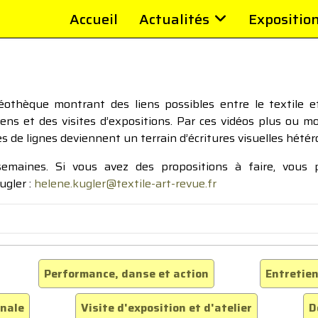
Accueil
Actualités
Expositio
thèque montrant des liens possibles entre le textile et 
tiens et des visites d’expositions. Par ces vidéos plus ou 
pes de lignes deviennent un terrain d’écritures visuelles hétér
 semaines. Si vous avez des propositions à faire, vous
ugler :
helene.kugler@textile-art-revue.fr
Performance, danse et action
Entretien
inale
Visite d'exposition et d'atelier
D