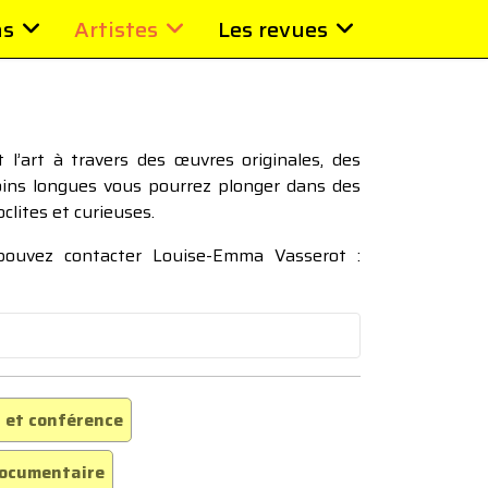
ns
Artistes
Les revues
l’art à travers des œuvres originales, des
moins longues vous pourrez plonger dans des
oclites et curieuses.
 pouvez contacter Louise-Emma Vasserot :
 et conférence
ocumentaire