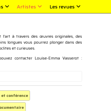
ns
Artistes
Les revues
l’art à travers des œuvres originales, des
moins longues vous pourrez plonger dans des
oclites et curieuses.
 pouvez contacter Louise-Emma Vasserot :
 et conférence
ocumentaire