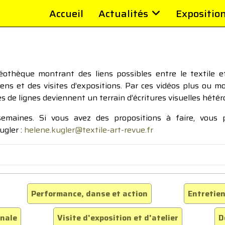
Accueil
Actualités
Expositio
thèque montrant des liens possibles entre le textile et 
tiens et des visites d’expositions. Par ces vidéos plus ou 
pes de lignes deviennent un terrain d’écritures visuelles hétér
 semaines. Si vous avez des propositions à faire, vous
ugler :
helene.kugler@textile-art-revue.fr
Performance, danse et action
Entretien
inale
Visite d'exposition et d'atelier
D