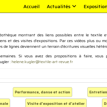
Accueil
Actualités
Expositio
thèque montrant des liens possibles entre le textile et 
tiens et des visites d’expositions. Par ces vidéos plus ou 
pes de lignes deviennent un terrain d’écritures visuelles hétér
 semaines. Si vous avez des propositions à faire, vous
ugler :
helene.kugler@textile-art-revue.fr
Performance, danse et action
Entretien
inale
Visite d'exposition et d'atelier
D