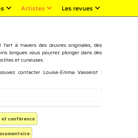
ns
Artistes
Les revues
l’art à travers des œuvres originales, des
moins longues vous pourrez plonger dans des
oclites et curieuses.
 pouvez contacter Louise-Emma Vasserot :
 et conférence
ocumentaire