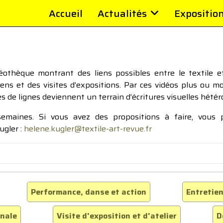
Accueil
Actualités
Expositio
thèque montrant des liens possibles entre le textile et 
tiens et des visites d’expositions. Par ces vidéos plus ou 
pes de lignes deviennent un terrain d’écritures visuelles hétér
 semaines. Si vous avez des propositions à faire, vous
ugler :
helene.kugler@textile-art-revue.fr
Performance, danse et action
Entretien
inale
Visite d'exposition et d'atelier
D