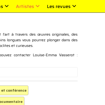
ns
Artistes
Les revues
l’art à travers des œuvres originales, des
moins longues vous pourrez plonger dans des
oclites et curieuses.
 pouvez contacter Louise-Emma Vasserot :
 et conférence
ocumentaire