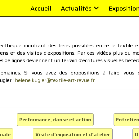
Accueil
Actualités
Expositio
thèque montrant des liens possibles entre le textile et 
tiens et des visites d’expositions. Par ces vidéos plus ou 
pes de lignes deviennent un terrain d’écritures visuelles hétér
 semaines. Si vous avez des propositions à faire, vous
ugler :
helene.kugler@textile-art-revue.fr
Performance, danse et action
Entretien
inale
Visite d'exposition et d'atelier
D