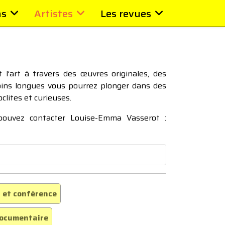
ns
Artistes
Les revues
l’art à travers des œuvres originales, des
moins longues vous pourrez plonger dans des
oclites et curieuses.
 pouvez contacter Louise-Emma Vasserot :
 et conférence
ocumentaire