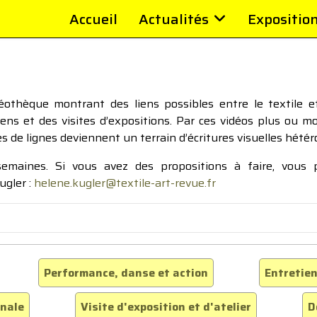
Accueil
Actualités
Expositio
thèque montrant des liens possibles entre le textile et 
tiens et des visites d’expositions. Par ces vidéos plus ou 
pes de lignes deviennent un terrain d’écritures visuelles hétér
 semaines. Si vous avez des propositions à faire, vous
ugler :
helene.kugler@textile-art-revue.fr
Performance, danse et action
Entretien
inale
Visite d'exposition et d'atelier
D