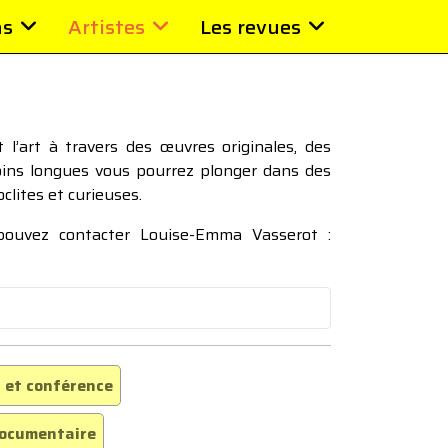
ns
Artistes
Les revues
l’art à travers des œuvres originales, des
moins longues vous pourrez plonger dans des
oclites et curieuses.
 pouvez contacter Louise-Emma Vasserot :
 et conférence
ocumentaire