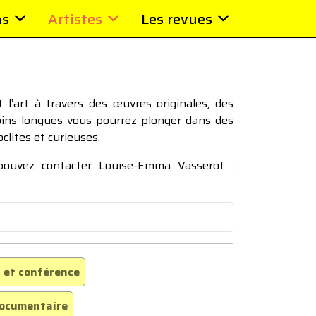
ns
Artistes
Les revues
l’art à travers des œuvres originales, des
moins longues vous pourrez plonger dans des
oclites et curieuses.
 pouvez contacter Louise-Emma Vasserot :
 et conférence
ocumentaire