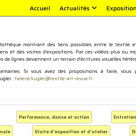
Accueil
Actualités
Expositio
thèque montrant des liens possibles entre le textile et 
tiens et des visites d’expositions. Par ces vidéos plus ou 
pes de lignes deviennent un terrain d’écritures visuelles hétér
 semaines. Si vous avez des propositions à faire, vous
ugler :
helene.kugler@textile-art-revue.fr
Performance, danse et action
Entretien
inale
Visite d'exposition et d'atelier
D