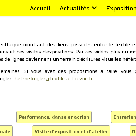
Accueil
Actualités
Expositio
thèque montrant des liens possibles entre le textile et 
tiens et des visites d’expositions. Par ces vidéos plus ou 
pes de lignes deviennent un terrain d’écritures visuelles hétér
 semaines. Si vous avez des propositions à faire, vous
ugler :
helene.kugler@textile-art-revue.fr
Performance, danse et action
Entretien
inale
Visite d'exposition et d'atelier
D