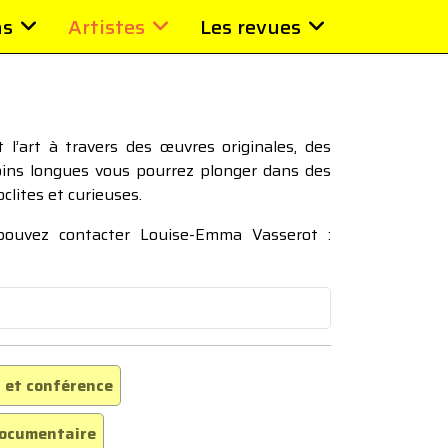
ns
Artistes
Les revues
l’art à travers des œuvres originales, des
moins longues vous pourrez plonger dans des
oclites et curieuses.
 pouvez contacter Louise-Emma Vasserot :
 et conférence
ocumentaire