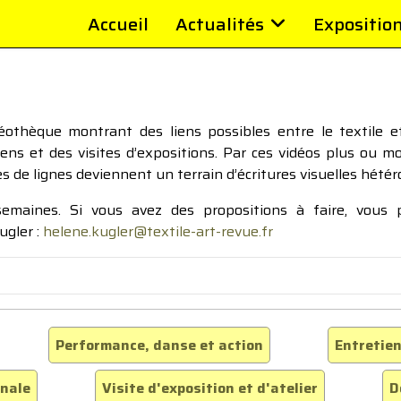
Accueil
Actualités
Expositio
thèque montrant des liens possibles entre le textile et 
tiens et des visites d’expositions. Par ces vidéos plus ou 
pes de lignes deviennent un terrain d’écritures visuelles hétér
 semaines. Si vous avez des propositions à faire, vous
ugler :
helene.kugler@textile-art-revue.fr
Performance, danse et action
Entretien
inale
Visite d'exposition et d'atelier
D