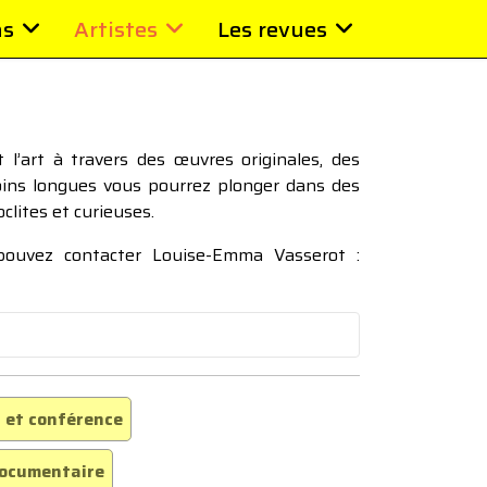
ns
Artistes
Les revues
l’art à travers des œuvres originales, des
moins longues vous pourrez plonger dans des
oclites et curieuses.
 pouvez contacter Louise-Emma Vasserot :
 et conférence
ocumentaire