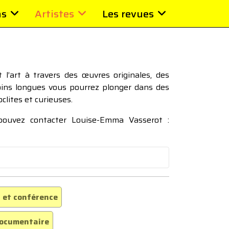
ns
Artistes
Les revues
l’art à travers des œuvres originales, des
moins longues vous pourrez plonger dans des
oclites et curieuses.
 pouvez contacter Louise-Emma Vasserot :
 et conférence
ocumentaire