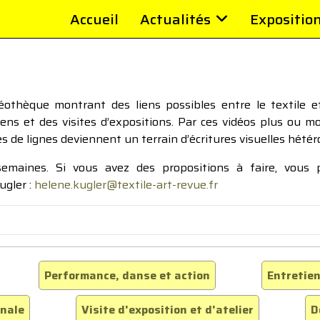
Accueil
Actualités
Expositio
thèque montrant des liens possibles entre le textile et 
tiens et des visites d’expositions. Par ces vidéos plus ou 
pes de lignes deviennent un terrain d’écritures visuelles hétér
 semaines. Si vous avez des propositions à faire, vous
ugler :
helene.kugler@textile-art-revue.fr
Performance, danse et action
Entretien
inale
Visite d'exposition et d'atelier
D