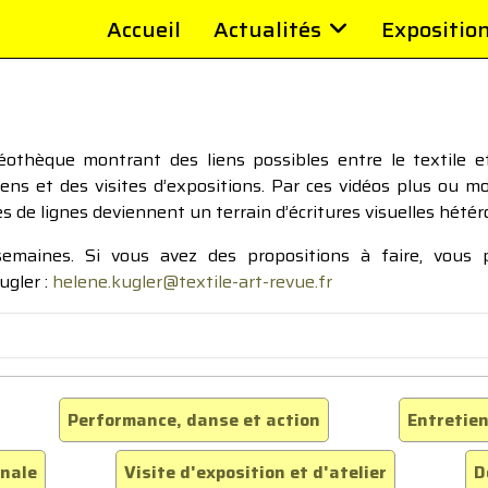
Accueil
Actualités
Expositio
thèque montrant des liens possibles entre le textile et 
tiens et des visites d’expositions. Par ces vidéos plus ou 
pes de lignes deviennent un terrain d’écritures visuelles hétér
 semaines. Si vous avez des propositions à faire, vous
ugler :
helene.kugler@textile-art-revue.fr
Performance, danse et action
Entretien
inale
Visite d'exposition et d'atelier
D