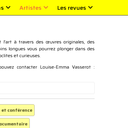
ns
Artistes
Les revues
l’art à travers des œuvres originales, des
moins longues vous pourrez plonger dans des
oclites et curieuses.
 pouvez contacter Louise-Emma Vasserot :
 et conférence
ocumentaire