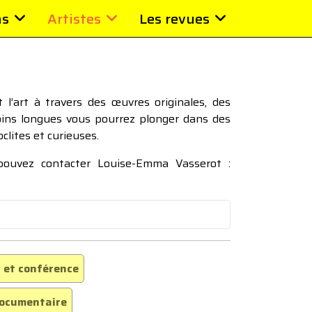
ns
Artistes
Les revues
l’art à travers des œuvres originales, des
moins longues vous pourrez plonger dans des
oclites et curieuses.
 pouvez contacter Louise-Emma Vasserot :
 et conférence
ocumentaire