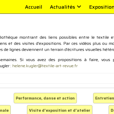
Accueil
Actualités
Expositio
thèque montrant des liens possibles entre le textile et 
tiens et des visites d’expositions. Par ces vidéos plus ou 
pes de lignes deviennent un terrain d’écritures visuelles hétér
 semaines. Si vous avez des propositions à faire, vous
ugler :
helene.kugler@textile-art-revue.fr
Performance, danse et action
Entretien
inale
Visite d'exposition et d'atelier
D