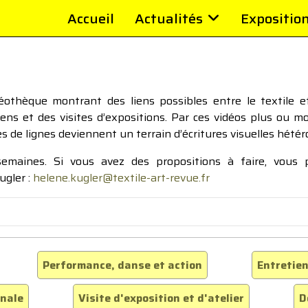
Accueil
Actualités
Expositio
thèque montrant des liens possibles entre le textile et 
tiens et des visites d’expositions. Par ces vidéos plus ou 
pes de lignes deviennent un terrain d’écritures visuelles hétér
 semaines. Si vous avez des propositions à faire, vous
ugler :
helene.kugler@textile-art-revue.fr
Performance, danse et action
Entretien
inale
Visite d'exposition et d'atelier
D