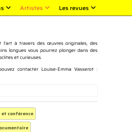
ns
Artistes
Les revues
l’art à travers des œuvres originales, des
moins longues vous pourrez plonger dans des
oclites et curieuses.
 pouvez contacter Louise-Emma Vasserot :
 et conférence
ocumentaire