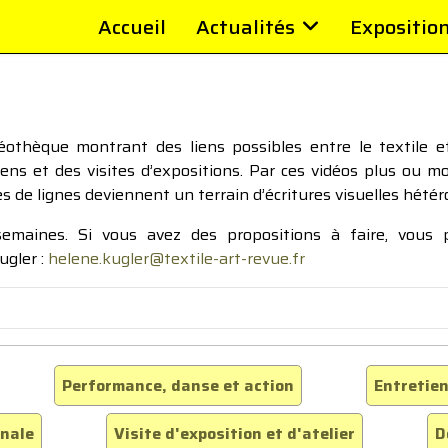
Accueil
Actualités
Expositio
thèque montrant des liens possibles entre le textile et 
tiens et des visites d’expositions. Par ces vidéos plus ou 
pes de lignes deviennent un terrain d’écritures visuelles hétér
 semaines. Si vous avez des propositions à faire, vous
ugler :
helene.kugler@textile-art-revue.fr
Performance, danse et action
Entretien
inale
Visite d'exposition et d'atelier
D