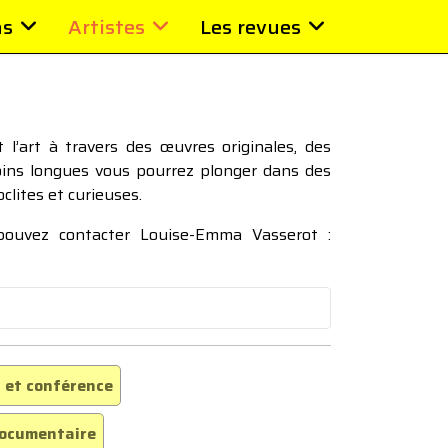
ns
Artistes
Les revues
l’art à travers des œuvres originales, des
moins longues vous pourrez plonger dans des
oclites et curieuses.
 pouvez contacter Louise-Emma Vasserot :
 et conférence
ocumentaire