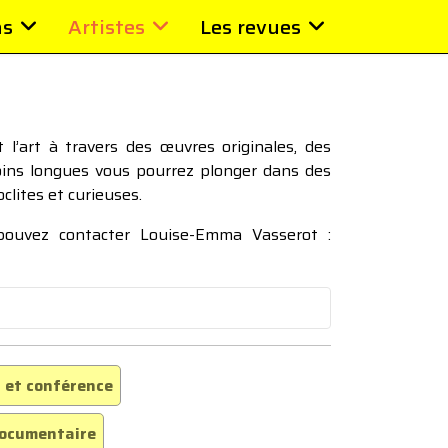
ns
Artistes
Les revues
l’art à travers des œuvres originales, des
moins longues vous pourrez plonger dans des
oclites et curieuses.
 pouvez contacter Louise-Emma Vasserot :
 et conférence
ocumentaire