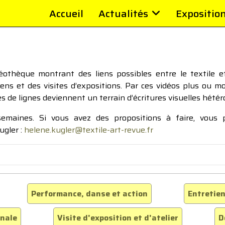
Accueil
Actualités
Expositio
thèque montrant des liens possibles entre le textile et 
tiens et des visites d’expositions. Par ces vidéos plus ou 
pes de lignes deviennent un terrain d’écritures visuelles hétér
 semaines. Si vous avez des propositions à faire, vous
ugler :
helene.kugler@textile-art-revue.fr
Performance, danse et action
Entretien
inale
Visite d'exposition et d'atelier
D