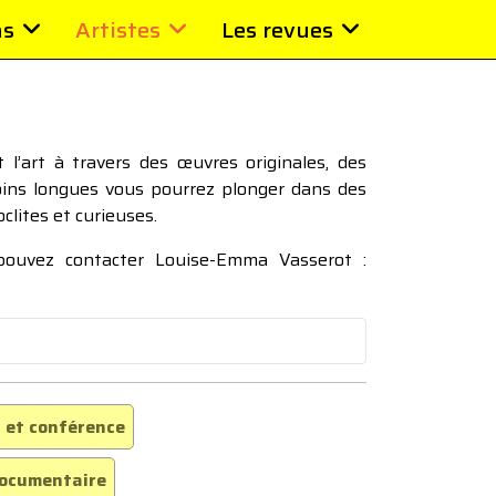
ns
Artistes
Les revues
l’art à travers des œuvres originales, des
moins longues vous pourrez plonger dans des
oclites et curieuses.
 pouvez contacter Louise-Emma Vasserot :
 et conférence
ocumentaire