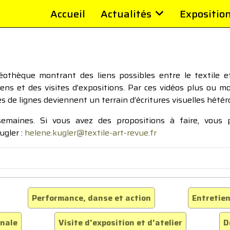
Accueil
Actualités
Expositio
thèque montrant des liens possibles entre le textile et 
tiens et des visites d’expositions. Par ces vidéos plus ou 
pes de lignes deviennent un terrain d’écritures visuelles hétér
 semaines. Si vous avez des propositions à faire, vous
ugler :
helene.kugler@textile-art-revue.fr
Performance, danse et action
Entretien
inale
Visite d'exposition et d'atelier
D