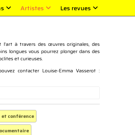
ns
Artistes
Les revues
l’art à travers des œuvres originales, des
moins longues vous pourrez plonger dans des
oclites et curieuses.
 pouvez contacter Louise-Emma Vasserot :
 et conférence
ocumentaire