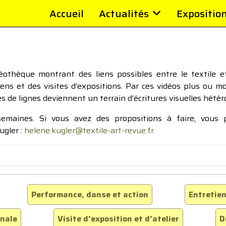
Accueil
Actualités
Expositio
thèque montrant des liens possibles entre le textile et 
tiens et des visites d’expositions. Par ces vidéos plus ou 
pes de lignes deviennent un terrain d’écritures visuelles hétér
 semaines. Si vous avez des propositions à faire, vous
ugler :
helene.kugler@textile-art-revue.fr
Performance, danse et action
Entretien
inale
Visite d'exposition et d'atelier
D