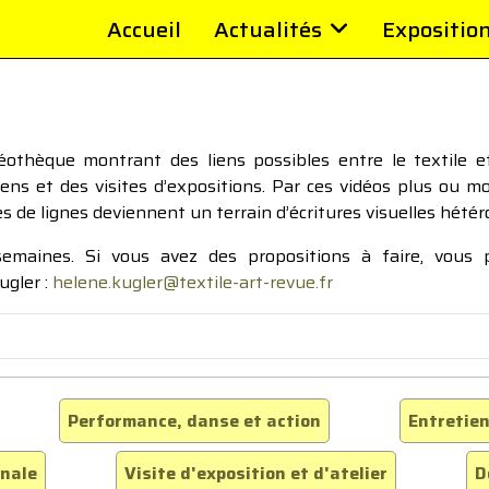
Accueil
Actualités
Expositio
thèque montrant des liens possibles entre le textile et 
tiens et des visites d’expositions. Par ces vidéos plus ou 
pes de lignes deviennent un terrain d’écritures visuelles hétér
 semaines. Si vous avez des propositions à faire, vous
ugler :
helene.kugler@textile-art-revue.fr
Performance, danse et action
Entretien
inale
Visite d'exposition et d'atelier
D