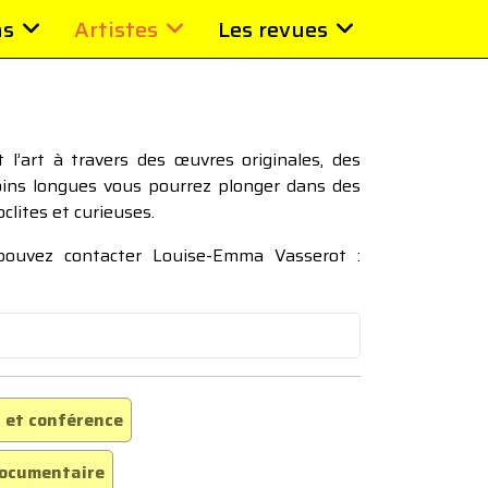
ns
Artistes
Les revues
l’art à travers des œuvres originales, des
moins longues vous pourrez plonger dans des
oclites et curieuses.
 pouvez contacter Louise-Emma Vasserot :
 et conférence
ocumentaire