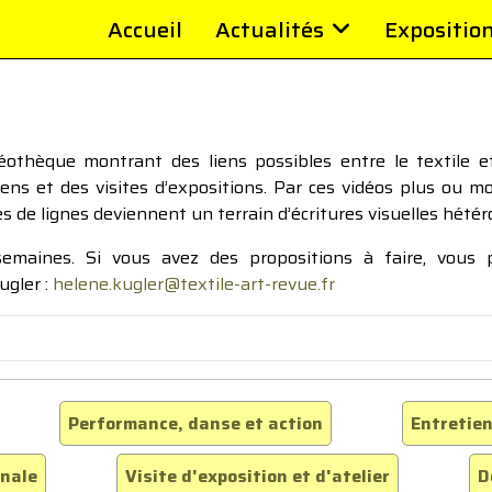
Accueil
Actualités
Expositio
thèque montrant des liens possibles entre le textile et 
tiens et des visites d’expositions. Par ces vidéos plus ou 
pes de lignes deviennent un terrain d’écritures visuelles hétér
 semaines. Si vous avez des propositions à faire, vous
ugler :
helene.kugler@textile-art-revue.fr
Performance, danse et action
Entretien
inale
Visite d'exposition et d'atelier
D