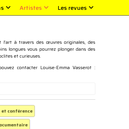
ns
Artistes
Les revues
l’art à travers des œuvres originales, des
moins longues vous pourrez plonger dans des
oclites et curieuses.
 pouvez contacter Louise-Emma Vasserot :
 et conférence
ocumentaire