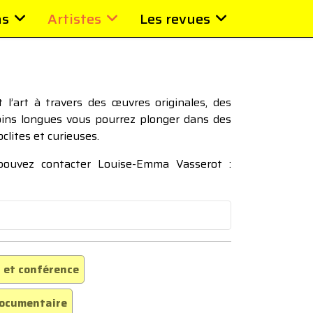
ns
Artistes
Les revues
l’art à travers des œuvres originales, des
moins longues vous pourrez plonger dans des
oclites et curieuses.
 pouvez contacter Louise-Emma Vasserot :
 et conférence
ocumentaire