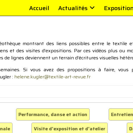
Accueil
Actualités
Expositio
thèque montrant des liens possibles entre le textile et 
tiens et des visites d’expositions. Par ces vidéos plus ou 
pes de lignes deviennent un terrain d’écritures visuelles hétér
 semaines. Si vous avez des propositions à faire, vous
ugler :
helene.kugler@textile-art-revue.fr
Performance, danse et action
Entretien
inale
Visite d'exposition et d'atelier
D