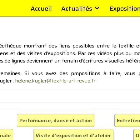
Accueil
Actualités
Expositio
thèque montrant des liens possibles entre le textile et 
tiens et des visites d’expositions. Par ces vidéos plus ou 
pes de lignes deviennent un terrain d’écritures visuelles hétér
 semaines. Si vous avez des propositions à faire, vous
ugler :
helene.kugler@textile-art-revue.fr
Performance, danse et action
Entretien
inale
Visite d'exposition et d'atelier
D