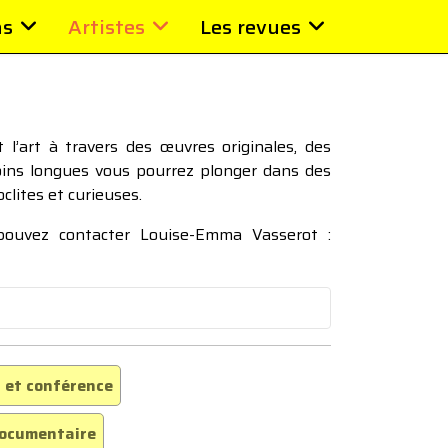
ns
Artistes
Les revues
l’art à travers des œuvres originales, des
moins longues vous pourrez plonger dans des
oclites et curieuses.
 pouvez contacter Louise-Emma Vasserot :
 et conférence
ocumentaire