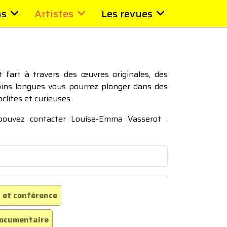
ns
Artistes
Les revues
l’art à travers des œuvres originales, des
moins longues vous pourrez plonger dans des
oclites et curieuses.
 pouvez contacter Louise-Emma Vasserot :
 et conférence
ocumentaire