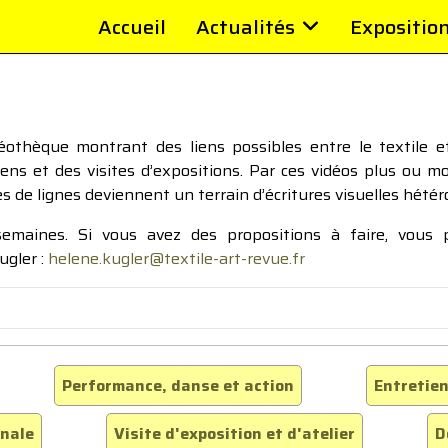
Accueil
Actualités
Expositio
thèque montrant des liens possibles entre le textile et 
tiens et des visites d’expositions. Par ces vidéos plus ou 
pes de lignes deviennent un terrain d’écritures visuelles hétér
 semaines. Si vous avez des propositions à faire, vous
ugler :
helene.kugler@textile-art-revue.fr
Performance, danse et action
Entretien
inale
Visite d'exposition et d'atelier
D