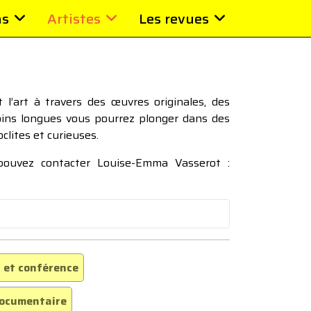
ns
Artistes
Les revues
l’art à travers des œuvres originales, des
moins longues vous pourrez plonger dans des
oclites et curieuses.
 pouvez contacter Louise-Emma Vasserot :
 et conférence
ocumentaire