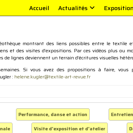
Accueil
Actualités
Expositio
thèque montrant des liens possibles entre le textile et 
tiens et des visites d’expositions. Par ces vidéos plus ou 
pes de lignes deviennent un terrain d’écritures visuelles hétér
 semaines. Si vous avez des propositions à faire, vous
ugler :
helene.kugler@textile-art-revue.fr
Performance, danse et action
Entretien
inale
Visite d'exposition et d'atelier
D