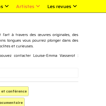
ns
Artistes
Les revues
l’art à travers des œuvres originales, des
moins longues vous pourrez plonger dans des
oclites et curieuses.
 pouvez contacter Louise-Emma Vasserot :
 et conférence
ocumentaire