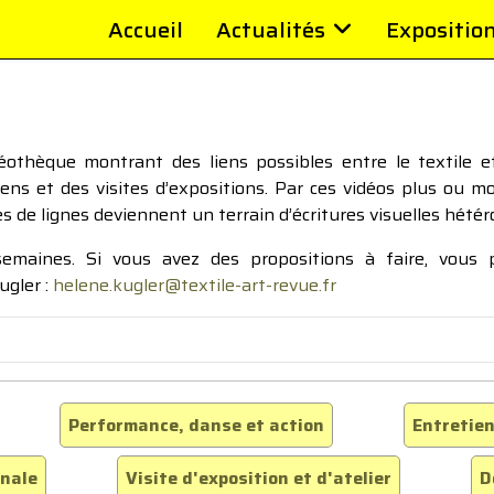
Accueil
Actualités
Expositio
thèque montrant des liens possibles entre le textile et 
tiens et des visites d’expositions. Par ces vidéos plus ou 
pes de lignes deviennent un terrain d’écritures visuelles hétér
 semaines. Si vous avez des propositions à faire, vous
ugler :
helene.kugler@textile-art-revue.fr
Performance, danse et action
Entretien
inale
Visite d'exposition et d'atelier
D