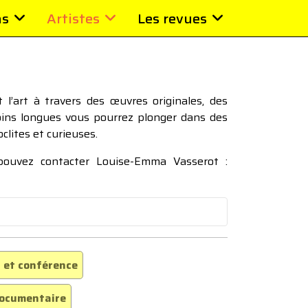
ns
Artistes
Les revues
l’art à travers des œuvres originales, des
moins longues vous pourrez plonger dans des
oclites et curieuses.
 pouvez contacter Louise-Emma Vasserot :
 et conférence
ocumentaire