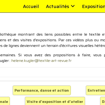
Accueil
Actualités
Expositio
thèque montrant des liens possibles entre le textile et 
tiens et des visites d’expositions. Par ces vidéos plus ou 
pes de lignes deviennent un terrain d’écritures visuelles hétér
 semaines. Si vous avez des propositions à faire, vous
ugler :
helene.kugler@textile-art-revue.fr
Performance, danse et action
Entretien
inale
Visite d'exposition et d'atelier
D