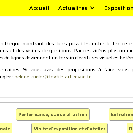
Accueil
Actualités
Expositio
thèque montrant des liens possibles entre le textile et 
tiens et des visites d’expositions. Par ces vidéos plus ou 
pes de lignes deviennent un terrain d’écritures visuelles hétér
 semaines. Si vous avez des propositions à faire, vous
ugler :
helene.kugler@textile-art-revue.fr
Performance, danse et action
Entretien
inale
Visite d'exposition et d'atelier
D