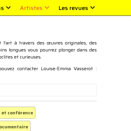
ns
Artistes
Les revues
l’art à travers des œuvres originales, des
moins longues vous pourrez plonger dans des
oclites et curieuses.
 pouvez contacter Louise-Emma Vasserot :
 et conférence
ocumentaire