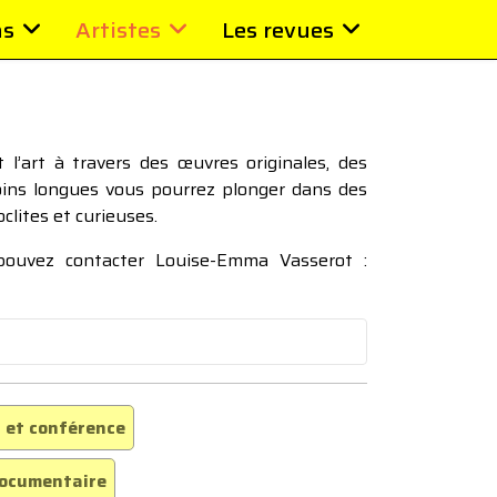
ns
Artistes
Les revues
l’art à travers des œuvres originales, des
moins longues vous pourrez plonger dans des
oclites et curieuses.
 pouvez contacter Louise-Emma Vasserot :
 et conférence
ocumentaire