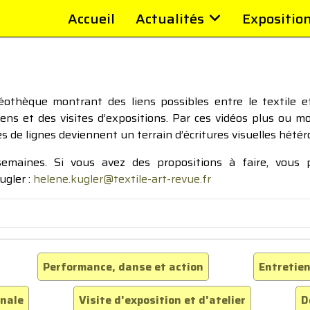
Accueil
Actualités
Expositio
thèque montrant des liens possibles entre le textile et 
tiens et des visites d’expositions. Par ces vidéos plus ou 
pes de lignes deviennent un terrain d’écritures visuelles hétér
 semaines. Si vous avez des propositions à faire, vous
ugler :
helene.kugler@textile-art-revue.fr
Performance, danse et action
Entretien
inale
Visite d'exposition et d'atelier
D