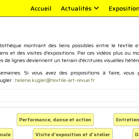
Accueil
Actualités
Expositio
thèque montrant des liens possibles entre le textile et 
tiens et des visites d’expositions. Par ces vidéos plus ou 
pes de lignes deviennent un terrain d’écritures visuelles hétér
 semaines. Si vous avez des propositions à faire, vous
ugler :
helene.kugler@textile-art-revue.fr
Performance, danse et action
Entretien
inale
Visite d'exposition et d'atelier
D