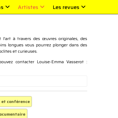
ns
Artistes
Les revues
l’art à travers des œuvres originales, des
moins longues vous pourrez plonger dans des
oclites et curieuses.
 pouvez contacter Louise-Emma Vasserot :
 et conférence
ocumentaire