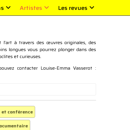
ns
Artistes
Les revues
l’art à travers des œuvres originales, des
moins longues vous pourrez plonger dans des
oclites et curieuses.
 pouvez contacter Louise-Emma Vasserot :
 et conférence
ocumentaire