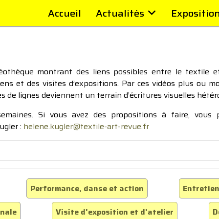
Accueil
Actualités
Expositio
thèque montrant des liens possibles entre le textile et 
tiens et des visites d’expositions. Par ces vidéos plus ou 
pes de lignes deviennent un terrain d’écritures visuelles hétér
 semaines. Si vous avez des propositions à faire, vous
ugler :
helene.kugler@textile-art-revue.fr
Performance, danse et action
Entretien
inale
Visite d'exposition et d'atelier
D