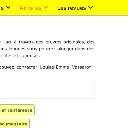
ns
Artistes
Les revues
l’art à travers des œuvres originales, des
moins longues vous pourrez plonger dans des
oclites et curieuses.
 pouvez contacter Louise-Emma Vasserot :
 et conférence
ocumentaire