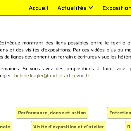
Accueil
Actualités
Expositio
thèque montrant des liens possibles entre le textile et 
tiens et des visites d’expositions. Par ces vidéos plus ou 
pes de lignes deviennent un terrain d’écritures visuelles hétér
 semaines. Si vous avez des propositions à faire, vous
ugler :
helene.kugler@textile-art-revue.fr
Performance, danse et action
Entretien
inale
Visite d'exposition et d'atelier
D