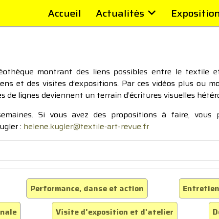
Accueil
Actualités
Expositio
thèque montrant des liens possibles entre le textile et 
tiens et des visites d’expositions. Par ces vidéos plus ou 
pes de lignes deviennent un terrain d’écritures visuelles hétér
 semaines. Si vous avez des propositions à faire, vous
ugler :
helene.kugler@textile-art-revue.fr
Performance, danse et action
Entretien
inale
Visite d'exposition et d'atelier
D