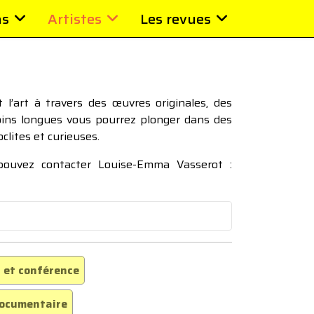
ns
Artistes
Les revues
l’art à travers des œuvres originales, des
moins longues vous pourrez plonger dans des
oclites et curieuses.
 pouvez contacter Louise-Emma Vasserot :
 et conférence
ocumentaire