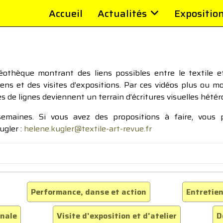
Accueil
Actualités
Expositio
thèque montrant des liens possibles entre le textile et 
tiens et des visites d’expositions. Par ces vidéos plus ou 
pes de lignes deviennent un terrain d’écritures visuelles hétér
 semaines. Si vous avez des propositions à faire, vous
ugler :
helene.kugler@textile-art-revue.fr
Performance, danse et action
Entretien
inale
Visite d'exposition et d'atelier
D