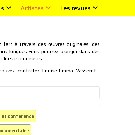
ns
Artistes
Les revues
l’art à travers des œuvres originales, des
moins longues vous pourrez plonger dans des
oclites et curieuses.
 pouvez contacter Louise-Emma Vasserot :
 et conférence
ocumentaire