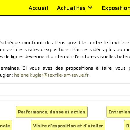
Accueil
Actualités
Expositio
thèque montrant des liens possibles entre le textile et 
tiens et des visites d’expositions. Par ces vidéos plus ou 
pes de lignes deviennent un terrain d’écritures visuelles hétér
 semaines. Si vous avez des propositions à faire, vous
ugler :
helene.kugler@textile-art-revue.fr
Performance, danse et action
Entretien
inale
Visite d'exposition et d'atelier
D