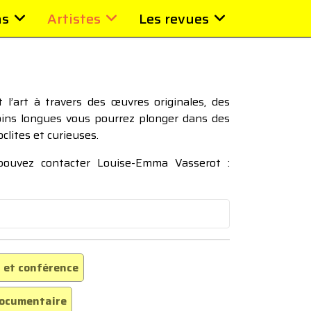
ns
Artistes
Les revues
l’art à travers des œuvres originales, des
moins longues vous pourrez plonger dans des
oclites et curieuses.
 pouvez contacter Louise-Emma Vasserot :
 et conférence
ocumentaire