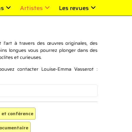
ns
Artistes
Les revues
l’art à travers des œuvres originales, des
moins longues vous pourrez plonger dans des
oclites et curieuses.
 pouvez contacter Louise-Emma Vasserot :
 et conférence
ocumentaire