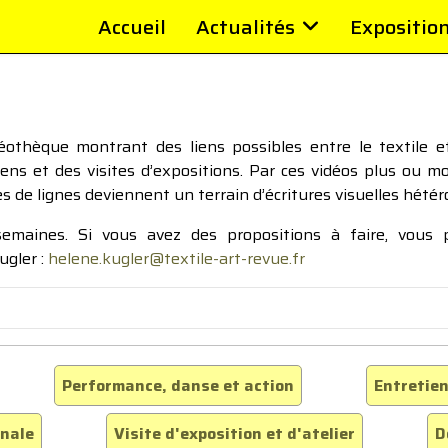
Accueil
Actualités
Expositio
thèque montrant des liens possibles entre le textile et 
tiens et des visites d’expositions. Par ces vidéos plus ou 
pes de lignes deviennent un terrain d’écritures visuelles hétér
 semaines. Si vous avez des propositions à faire, vous
ugler :
helene.kugler@textile-art-revue.fr
Performance, danse et action
Entretien
inale
Visite d'exposition et d'atelier
D