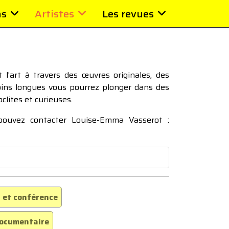
ns
Artistes
Les revues
l’art à travers des œuvres originales, des
moins longues vous pourrez plonger dans des
oclites et curieuses.
 pouvez contacter Louise-Emma Vasserot :
 et conférence
ocumentaire