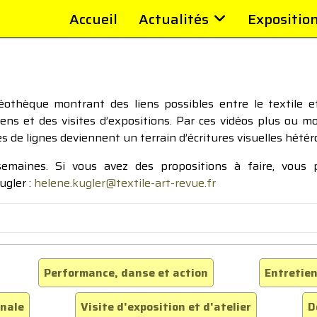
Accueil
Actualités
Expositio
thèque montrant des liens possibles entre le textile et 
tiens et des visites d’expositions. Par ces vidéos plus ou 
pes de lignes deviennent un terrain d’écritures visuelles hétér
 semaines. Si vous avez des propositions à faire, vous
ugler :
helene.kugler@textile-art-revue.fr
Performance, danse et action
Entretien
inale
Visite d'exposition et d'atelier
D