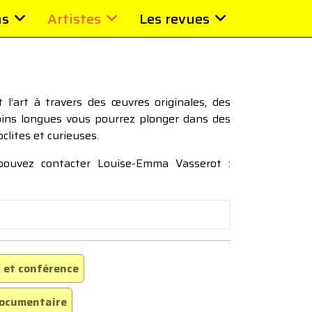
ns
Artistes
Les revues
l’art à travers des œuvres originales, des
moins longues vous pourrez plonger dans des
oclites et curieuses.
 pouvez contacter Louise-Emma Vasserot :
 et conférence
ocumentaire