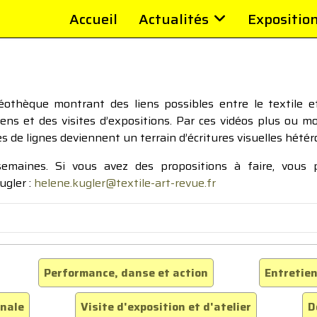
Accueil
Actualités
Expositio
thèque montrant des liens possibles entre le textile et 
tiens et des visites d’expositions. Par ces vidéos plus ou 
pes de lignes deviennent un terrain d’écritures visuelles hétér
 semaines. Si vous avez des propositions à faire, vous
ugler :
helene.kugler@textile-art-revue.fr
Performance, danse et action
Entretien
inale
Visite d'exposition et d'atelier
D