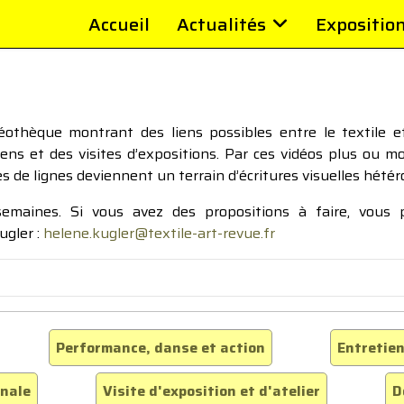
Accueil
Actualités
Expositio
thèque montrant des liens possibles entre le textile et 
tiens et des visites d’expositions. Par ces vidéos plus ou 
pes de lignes deviennent un terrain d’écritures visuelles hétér
 semaines. Si vous avez des propositions à faire, vous
ugler :
helene.kugler@textile-art-revue.fr
Performance, danse et action
Entretien
inale
Visite d'exposition et d'atelier
D