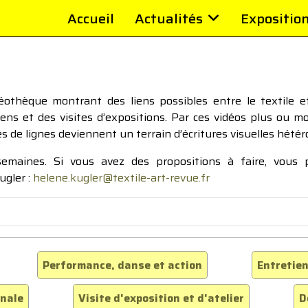
Accueil
Actualités
Expositio
thèque montrant des liens possibles entre le textile et 
tiens et des visites d’expositions. Par ces vidéos plus ou 
pes de lignes deviennent un terrain d’écritures visuelles hétér
 semaines. Si vous avez des propositions à faire, vous
ugler :
helene.kugler@textile-art-revue.fr
Performance, danse et action
Entretien
inale
Visite d'exposition et d'atelier
D