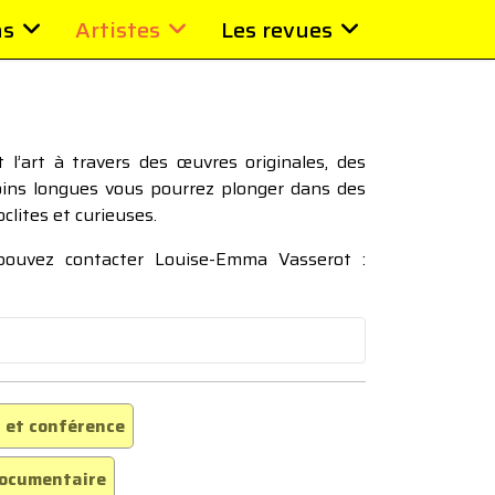
ns
Artistes
Les revues
l’art à travers des œuvres originales, des
moins longues vous pourrez plonger dans des
oclites et curieuses.
 pouvez contacter Louise-Emma Vasserot :
 et conférence
ocumentaire